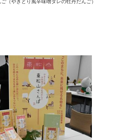
んご（やきとり風辛味噌ダレの牡丹だんご）