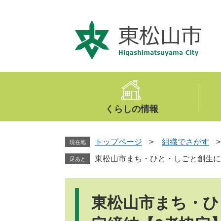
ペ
メ
ー
ニ
ジ
ュ
の
ー
先
を
頭
飛
で
ば
す
し
。
て
くらしの情報
本
文
へ
トップページ
>
組織でさがす
現在地
東松山市まち・ひと・しごと創生に
足あと
本
文
東松山市まち・ひ