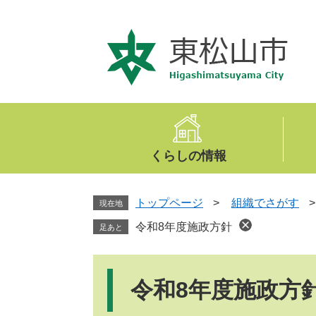
ペ
メ
ー
ニ
ジ
ュ
の
ー
先
を
頭
飛
で
ば
す
し
。
て
くらしの情報
本
文
へ
トップページ
>
組織でさがす
現在地
令和8年度施政方針
足あと
本
文
令和8年度施政方