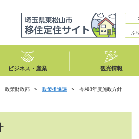
ふ
ビジネス・産業
観光情報
>
政策財政部
>
政策推進課
>
令和8年度施政方針
針