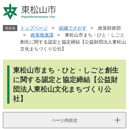
ペ
メ
ー
ニ
ジ
ュ
の
ー
先
を
トップページ
>
組織でさがす
>
政策財政部
現在地
頭
飛
>
政策推進課
>
東松山市まち・ひと・しごと
で
ば
創生に関する認定と協定締結【公益財団法人東松山
す
し
文化まちづくり公社】
。
て
本
本
文
文
東松山市まち・ひと・しごと創生
へ
に関する認定と協定締結【公益財
団法人東松山文化まちづくり公
社】
ページ内目次