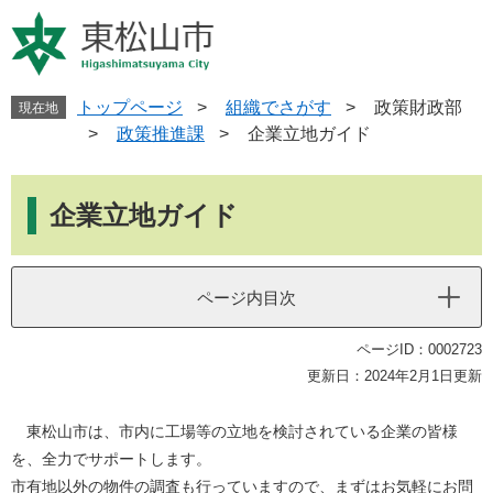
ペ
メ
ー
ニ
ジ
ュ
の
ー
先
を
トップページ
>
組織でさがす
>
政策財政部
現在地
頭
飛
>
政策推進課
>
企業立地ガイド
で
ば
す
し
本
。
て
文
企業立地ガイド
本
文
へ
ページ内目次
ページID：0002723
更新日：2024年2月1日更新
東松山市は、市内に工場等の立地を検討されている企業の皆様
を、全力でサポートします。
市有地以外の物件の調査も行っていますので、まずはお気軽にお問