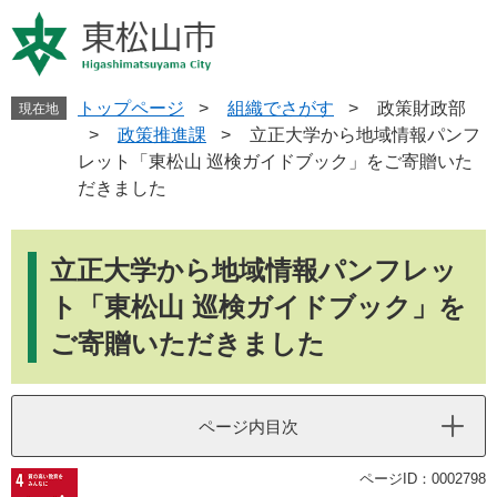
ペ
メ
ー
ニ
ジ
ュ
の
ー
先
を
トップページ
>
組織でさがす
>
政策財政部
現在地
頭
飛
>
政策推進課
>
立正大学から地域情報パンフ
で
ば
レット「東松山 巡検ガイドブック」をご寄贈いた
す
し
だきました
。
て
本
本
文
文
立正大学から地域情報パンフレッ
へ
ト「東松山 巡検ガイドブック」を
ご寄贈いただきました
ページ内目次
ページID：0002798