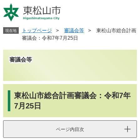
ペ
メ
ー
ニ
ジ
ュ
の
ー
先
を
トップページ
>
審議会等
>
東松山市総合計画
現在地
頭
飛
審議会：令和7年7月25日
で
ば
す
し
。
て
審議会等
本
文
へ
本
文
東松山市総合計画審議会：令和7年
7月25日
ページ内目次