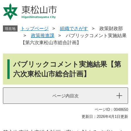
ペ
メ
ー
ニ
ジ
ュ
の
ー
先
を
トップページ
>
組織でさがす
>
政策財政部
現在地
頭
飛
>
政策推進課
>
パブリックコメント実施結果
で
ば
【第六次東松山市総合計画】
す
し
。
て
本
本
文
パブリックコメント実施結果【第
文
へ
六次東松山市総合計画】
ページ内目次
ページID：0048650
更新日：2026年4月1日更新