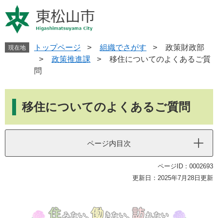
ペ
メ
ー
ニ
ジ
ュ
の
ー
先
を
トップページ
>
組織でさがす
>
政策財政部
現在地
頭
飛
>
政策推進課
>
移住についてのよくあるご質
で
ば
問
す
し
。
て
本
本
文
移住についてのよくあるご質問
文
へ
ページ内目次
ページID：0002693
更新日：2025年7月28日更新