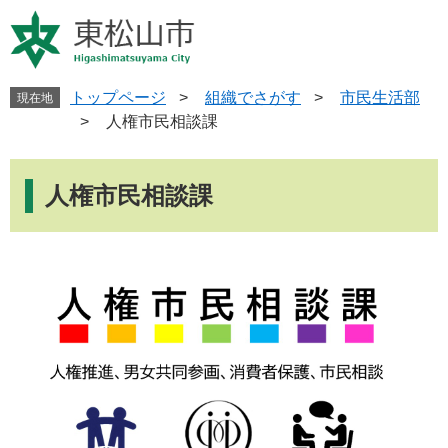
ペ
メ
ー
ニ
ジ
ュ
の
ー
先
を
トップページ
>
組織でさがす
>
市民生活部
現在地
頭
飛
>
人権市民相談課
で
ば
す
し
本
。
て
文
人権市民相談課
本
文
へ