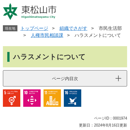
ペ
メ
ー
ニ
ジ
ュ
の
ー
先
を
トップページ
>
組織でさがす
>
市民生活部
現在地
頭
飛
>
人権市民相談課
>
ハラスメントについて
で
ば
す
し
本
。
て
文
ハラスメントについて
本
文
へ
ページ内目次
ページID：0001974
更新日：2024年8月16日更新