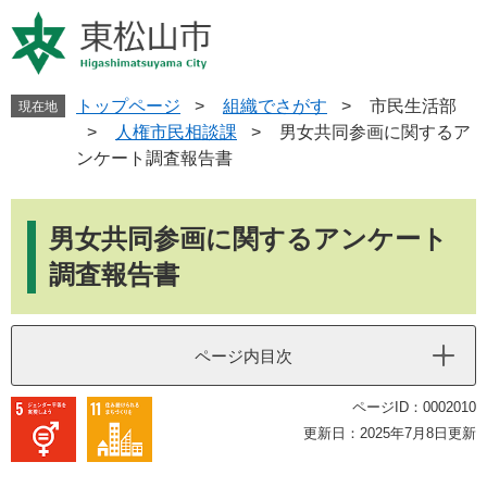
ペ
メ
ー
ニ
ジ
ュ
の
ー
先
を
トップページ
>
組織でさがす
>
市民生活部
現在地
頭
飛
>
人権市民相談課
>
男女共同参画に関するア
で
ば
ンケート調査報告書
す
し
。
て
本
本
文
男女共同参画に関するアンケート
文
へ
調査報告書
ページ内目次
ページID：0002010
更新日：2025年7月8日更新