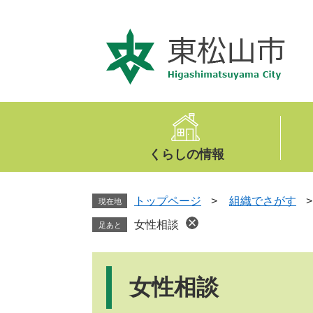
ペ
メ
ー
ニ
ジ
ュ
の
ー
先
を
頭
飛
で
ば
す
し
。
て
くらしの情報
本
文
へ
トップページ
>
組織でさがす
現在地
女性相談
足あと
本
文
女性相談