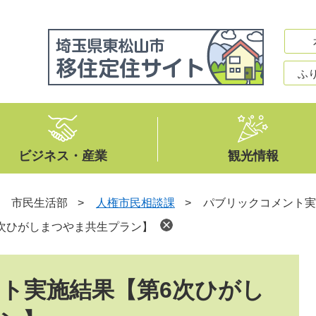
ふ
ビジネス・産業
観光情報
>
市民生活部
>
人権市民相談課
>
パブリックコメント実
次ひがしまつやま共生プラン】
ト実施結果【第6次ひがし