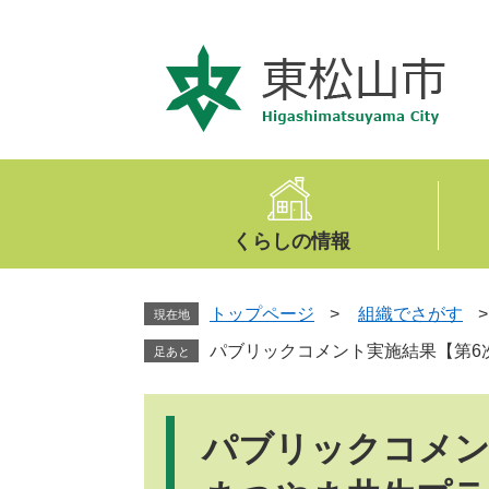
ペ
メ
ー
ニ
ジ
ュ
の
ー
先
を
頭
飛
で
ば
す
し
。
て
くらしの情報
本
文
へ
トップページ
>
組織でさがす
現在地
パブリックコメント実施結果【第6
足あと
本
文
パブリックコメン