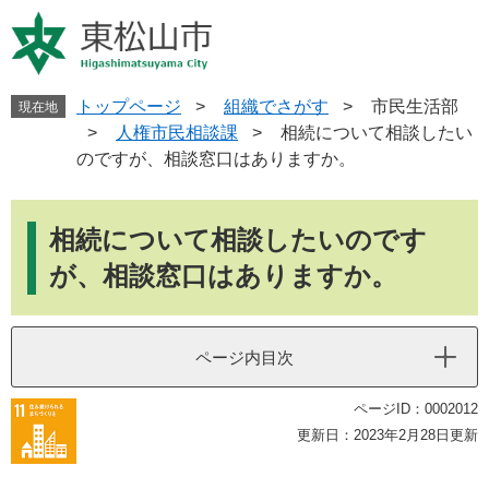
ペ
メ
ー
ニ
ジ
ュ
の
ー
先
を
トップページ
>
組織でさがす
>
市民生活部
現在地
頭
飛
>
人権市民相談課
>
相続について相談したい
で
ば
のですが、相談窓口はありますか。
す
し
。
て
本
本
文
相続について相談したいのです
文
へ
が、相談窓口はありますか。
ページ内目次
ページID：0002012
更新日：2023年2月28日更新