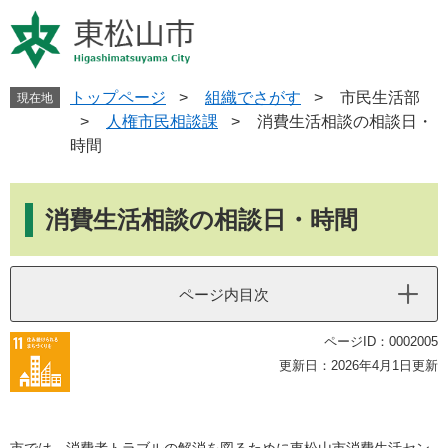
ペ
メ
ー
ニ
ジ
ュ
の
ー
先
を
トップページ
>
組織でさがす
>
市民生活部
現在地
頭
飛
>
人権市民相談課
>
消費生活相談の相談日・
で
ば
時間
す
し
。
て
本
本
文
消費生活相談の相談日・時間
文
へ
ページ内目次
ページID：0002005
更新日：2026年4月1日更新
市では、消費者トラブルの解消を図るために東松山市消費生活セン