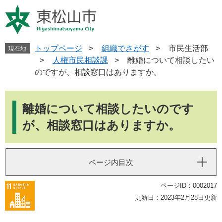
ペ
メ
ー
ニ
ジ
ュ
の
ー
先
を
トップページ
>
組織でさがす
>
市民生活部
現在地
頭
飛
>
人権市民相談課
>
離婚について相談したい
で
ば
のですが、相談窓口はありますか。
す
し
。
て
本
本
文
離婚について相談したいのです
文
へ
が、相談窓口はありますか。
ページ内目次
ページID：0002017
更新日：2023年2月28日更新