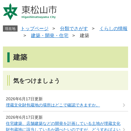
ペ
メ
ー
ニ
ジ
ュ
の
ー
先
を
トップページ
>
分類でさがす
>
くらしの情報
現在地
頭
飛
>
建築・開発・住宅
>
建築
で
ば
す
し
本
。
て
文
建築
本
文
へ
気をつけましょう
2026年6月17日更新
埋蔵文化財包蔵地の場所はどこで確認できますか。
2026年6月17日更新
住宅建築、店舗建築などの開発を計画している土地が埋蔵文化
財包蔵地に該当しているか調べたいのですが、どうすればよい