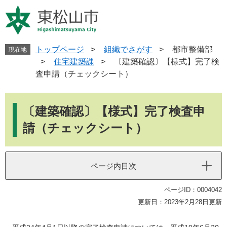
ペ
メ
ー
ニ
ジ
ュ
の
ー
先
を
トップページ
>
組織でさがす
>
都市整備部
現在地
頭
飛
>
住宅建築課
>
〔建築確認〕【様式】完了検
で
ば
査申請（チェックシート）
す
し
。
て
本
本
文
〔建築確認〕【様式】完了検査申
文
へ
請（チェックシート）
ページ内目次
ページID：0004042
更新日：2023年2月28日更新