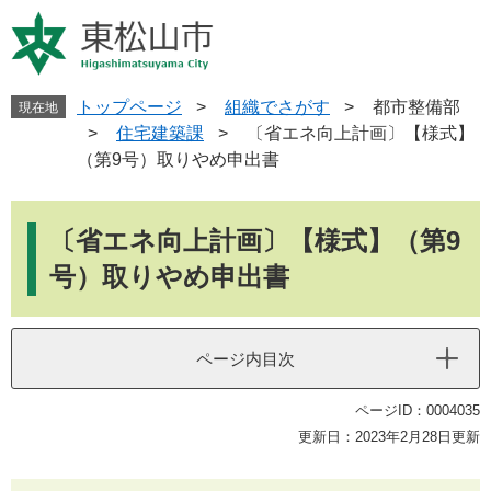
ペ
メ
ー
ニ
ジ
ュ
の
ー
先
を
トップページ
>
組織でさがす
>
都市整備部
現在地
頭
飛
>
住宅建築課
>
〔省エネ向上計画〕【様式】
で
ば
（第9号）取りやめ申出書
す
し
。
て
本
本
文
〔省エネ向上計画〕【様式】（第9
文
へ
号）取りやめ申出書
ページ内目次
ページID：0004035
更新日：2023年2月28日更新