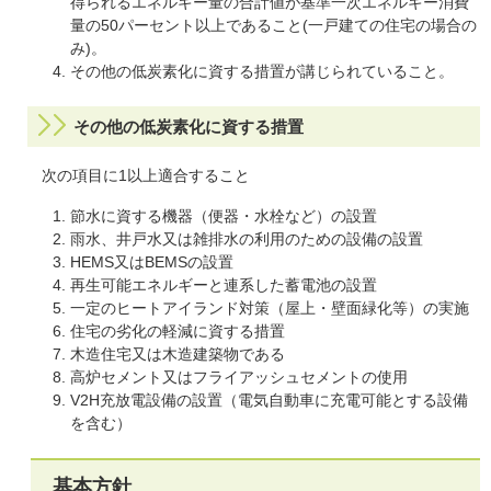
得られるエネルギー量の合計値が基準一次エネルギー消費
量の50パーセント以上であること(一戸建ての住宅の場合の
み)。
その他の低炭素化に資する措置が講じられていること。
その他の低炭素化に資する措置
次の項目に1以上適合すること
節水に資する機器（便器・水栓など）の設置
雨水、井戸水又は雑排水の利用のための設備の設置
HEMS又はBEMSの設置
再生可能エネルギーと連系した蓄電池の設置
一定のヒートアイランド対策（屋上・壁面緑化等）の実施
住宅の劣化の軽減に資する措置
木造住宅又は木造建築物である
高炉セメント又はフライアッシュセメントの使用
V2H充放電設備の設置（電気自動車に充電可能とする設備
を含む）
基本方針