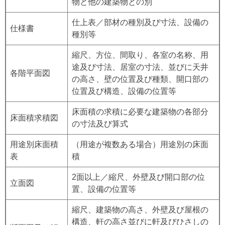
物と他の建築物との別
仕上表／部材の種別及び寸法、設備の
仕様書
種別等
縮尺、方位、間取り、各室の名称、用
途及び寸法、居室の寸法、並びに天井
各階平面図
の高さ、壁の位置及び種類、開口部の
位置及び構造、設備の位置等
床面積の求積に必要な建築物の各部分
床面積求積図
の寸法及び算式
用途別床面積
（用途が複数ある場合）用途別の床面
表
積
2面以上／縮尺、外壁及び開口部の位
立面図
置、設備の位置等
縮尺、建築物の高さ、外壁及び屋根の
構造、軒の高さ並びに軒及びひさしの