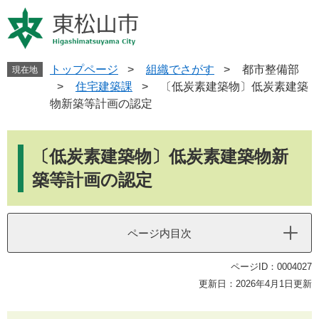
ペ
メ
ー
ニ
ジ
ュ
の
ー
先
を
トップページ
>
組織でさがす
>
都市整備部
現在地
頭
飛
>
住宅建築課
>
〔低炭素建築物〕低炭素建築
で
ば
物新築等計画の認定
す
し
。
て
本
本
文
〔低炭素建築物〕低炭素建築物新
文
へ
築等計画の認定
ページ内目次
ページID：0004027
更新日：2026年4月1日更新