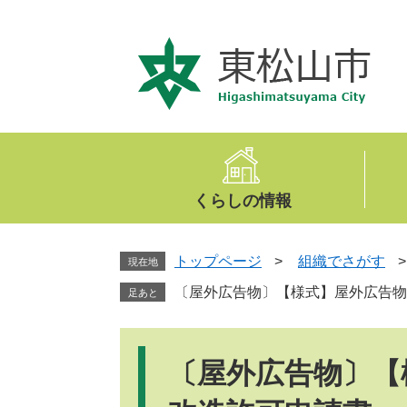
ペ
メ
ー
ニ
ジ
ュ
の
ー
先
を
頭
飛
で
ば
す
し
。
て
くらしの情報
本
文
へ
トップページ
>
組織でさがす
現在地
〔屋外広告物〕【様式】屋外広告物
足あと
本
文
〔屋外広告物〕【