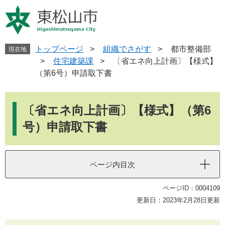
ペ
メ
ー
ニ
ジ
ュ
の
ー
先
を
トップページ
>
組織でさがす
>
都市整備部
現在地
頭
飛
>
住宅建築課
>
〔省エネ向上計画〕【様式】
で
ば
（第6号）申請取下書
す
し
。
て
本
本
文
〔省エネ向上計画〕【様式】（第6
文
へ
号）申請取下書
ページ内目次
ページID：0004109
更新日：2023年2月28日更新