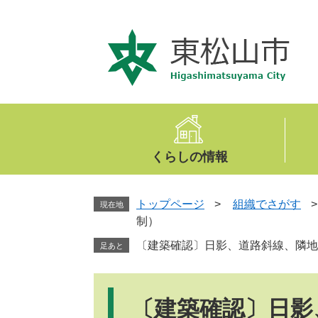
ペ
メ
ー
ニ
ジ
ュ
の
ー
先
を
頭
飛
で
ば
す
し
。
て
くらしの情報
本
文
へ
トップページ
>
組織でさがす
現在地
制）
〔建築確認〕日影、道路斜線、隣地
足あと
本
文
〔建築確認〕日影