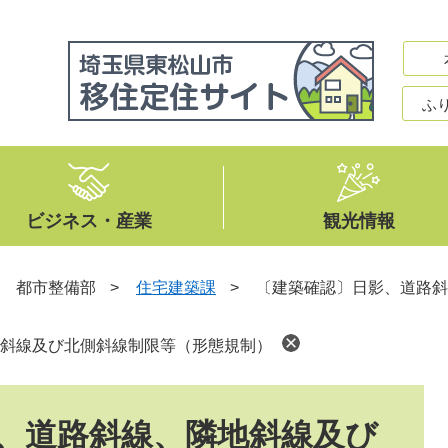
ふ
ビジネス・産業
観光情報
>
都市整備部
>
住宅建築課
>
〔建築確認〕日影、道路斜
斜線及び北側斜線制限等（形態規制）
、道路斜線、隣地斜線及び