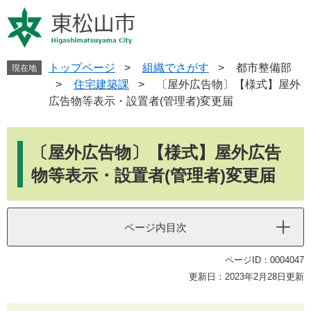
ペ
メ
ー
ニ
ジ
ュ
の
ー
先
を
トップページ
>
組織でさがす
>
都市整備部
現在地
頭
飛
>
住宅建築課
>
〔屋外広告物〕【様式】屋外
で
ば
広告物等表示・設置者(管理者)変更届
す
し
。
て
本
本
文
〔屋外広告物〕【様式】屋外広告
文
へ
物等表示・設置者(管理者)変更届
ページ内目次
ページID：0004047
更新日：2023年2月28日更新