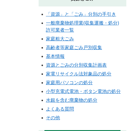
「資源」と「ごみ」分別の手引き
一般廃棄物処理業(収集運搬・処分)
許可業者一覧
家庭粗大ごみ
高齢者等家庭ごみ戸別収集
基本情報
資源とごみの分別収集計画表
家電リサイクル法対象品の処分
家庭用パソコンの処分
小型充電式電池・ボタン電池の処分
水銀を含む廃棄物の処分
よくある質問
その他