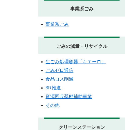
事業系ごみ
事業系ごみ
ごみの減量・リサイクル
生ごみ処理容器「キエーロ」
ごみゼロ通信
食品ロス削減
3R推進
資源回収奨励補助事業
その他
クリーンステーション