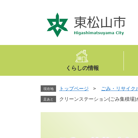
ペ
メ
ー
ニ
ジ
ュ
の
ー
先
を
頭
飛
で
ば
す
し
。
て
くらしの情報
本
文
へ
トップページ
>
ごみ・リサイク
現在地
クリーンステーション(ごみ集積場
足あと