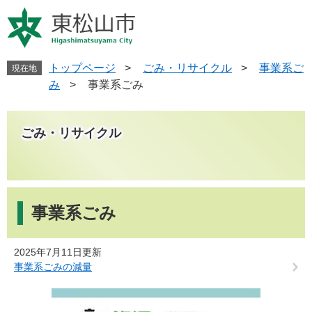
ペ
メ
ー
ニ
ジ
ュ
の
ー
先
を
トップページ
>
ごみ・リサイクル
>
事業系ご
現在地
頭
飛
み
>
事業系ごみ
で
ば
す
し
。
て
ごみ・リサイクル
本
文
へ
本
文
事業系ごみ
2025年7月11日更新
事業系ごみの減量