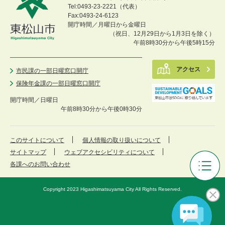
Tel:0493-23-2221（代表）
Fax:0493-24-6123
開庁時間／月曜日から金曜日
（祝日、12月29日から1月3日を除く）
午前8時30分から午後5時15分
アクセス
市民課の一部日曜窓口開庁
保険年金課の一部日曜窓口開庁
開庁時間／
日曜日
午前8時30分から午後0時30分
このサイトについて
個人情報の取り扱いについて
サイトマップ
ウェブアクセシビリティについて
各課へのお問い合わせ
ご
み・
Copyright 2023 Higashimatsuyama City All Rights Reserved.
リ
サ
イ
ク