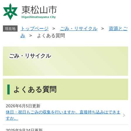
ペ
メ
ー
ニ
ジ
ュ
の
ー
先
を
トップページ
>
ごみ・リサイクル
>
資源とご
現在地
頭
飛
み
>
よくある質問
で
ば
す
し
。
て
ごみ・リサイクル
本
文
へ
本
文
よくある質問
2026年6月5日更新
休日・祝日もごみの収集を行いますか。直接持ち込みはできま
すか。
2025年9月24日更新