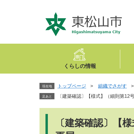
ペ
メ
ー
ニ
ジ
ュ
の
ー
先
を
頭
飛
で
ば
す
し
。
て
くらしの情報
本
文
へ
トップページ
>
組織でさがす
現在地
〔建築確認〕【様式】（細則第12
足あと
本
文
〔建築確認〕【様