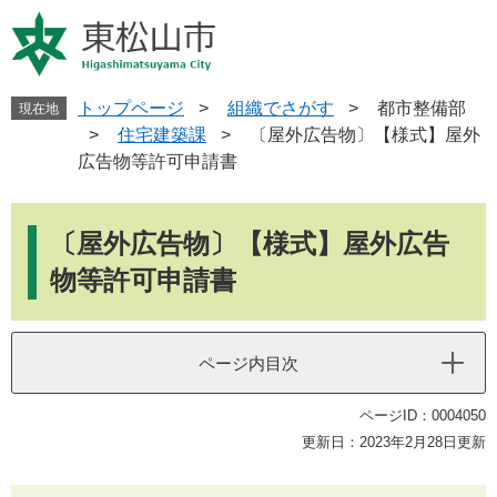
ペ
メ
ー
ニ
ジ
ュ
の
ー
先
を
トップページ
>
組織でさがす
>
都市整備部
現在地
頭
飛
>
住宅建築課
>
〔屋外広告物〕【様式】屋外
で
ば
広告物等許可申請書
す
し
。
て
本
本
文
〔屋外広告物〕【様式】屋外広告
文
へ
物等許可申請書
ページ内目次
ページID：0004050
更新日：2023年2月28日更新