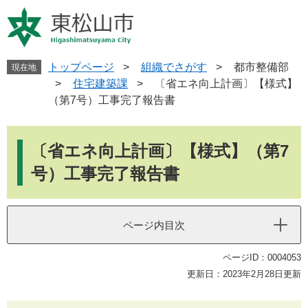
ペ
メ
ー
ニ
ジ
ュ
の
ー
先
を
トップページ
>
組織でさがす
>
都市整備部
現在地
頭
飛
>
住宅建築課
>
〔省エネ向上計画〕【様式】
で
ば
（第7号）工事完了報告書
す
し
。
て
本
本
文
〔省エネ向上計画〕【様式】（第7
文
へ
号）工事完了報告書
ページ内目次
ページID：0004053
更新日：2023年2月28日更新