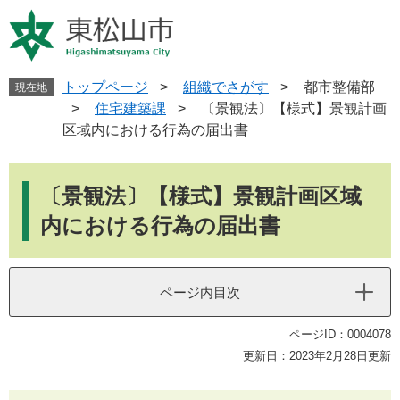
ペ
メ
ー
ニ
ジ
ュ
の
ー
先
を
トップページ
>
組織でさがす
>
都市整備部
現在地
頭
飛
>
住宅建築課
>
〔景観法〕【様式】景観計画
で
ば
区域内における行為の届出書
す
し
。
て
本
本
文
〔景観法〕【様式】景観計画区域
文
へ
内における行為の届出書
ページ内目次
ページID：0004078
更新日：2023年2月28日更新