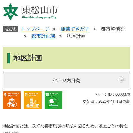
ペ
メ
ー
ニ
ジ
ュ
の
ー
先
を
トップページ
>
組織でさがす
>
都市整備部
現在地
頭
飛
>
都市計画課
>
地区計画
で
ば
す
し
本
。
て
文
地区計画
本
文
へ
ページ内目次
ページID：0003879
更新日：2026年4月1日更新
地区計画とは、良好な都市環境の形成を図るため、地区ごとの特性