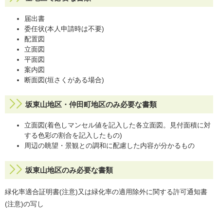
届出書
委任状(本人申請時は不要)
配置図
立面図
平面図
案内図
断面図(垣さくがある場合)
坂東山地区・仲田町地区のみ必要な書類
立面図(着色しマンセル値を記入した各立面図。見付面積に対
する色彩の割合を記入したもの)
周辺の眺望・景観との調和に配慮した内容が分かるもの
坂東山地区のみ必要な書類
緑化率適合証明書(注意)又は緑化率の適用除外に関する許可通知書
(注意)の写し