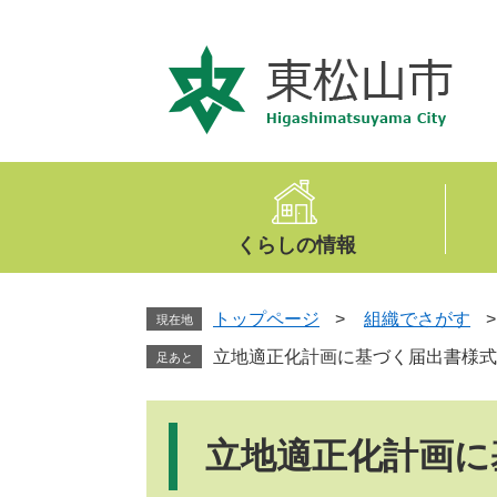
ペ
メ
ー
ニ
ジ
ュ
の
ー
先
を
頭
飛
で
ば
す
し
。
て
くらしの情報
本
文
へ
トップページ
>
組織でさがす
現在地
立地適正化計画に基づく届出書様式
足あと
本
文
立地適正化計画に