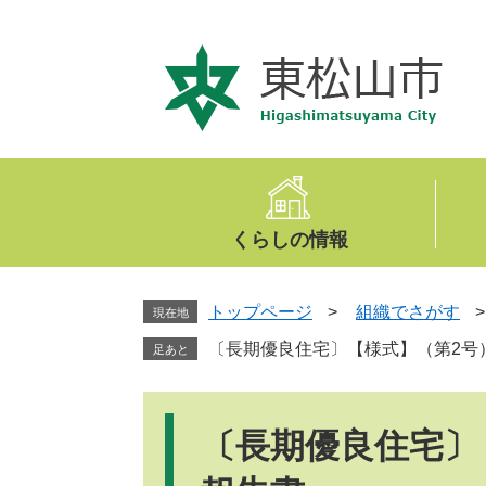
ペ
メ
ー
ニ
ジ
ュ
の
ー
先
を
頭
飛
で
ば
す
し
。
て
くらしの情報
本
文
へ
トップページ
>
組織でさがす
現在地
〔長期優良住宅〕【様式】（第2号
足あと
本
文
〔長期優良住宅〕