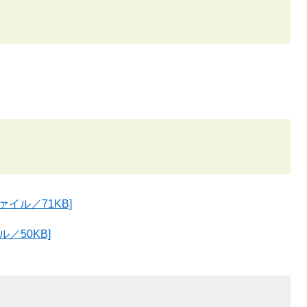
イル／71KB]
／50KB]