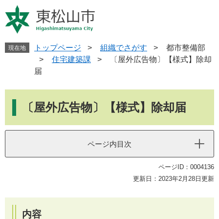
ペ
メ
ー
ニ
ジ
ュ
の
ー
先
を
トップページ
>
組織でさがす
>
都市整備部
現在地
頭
飛
>
住宅建築課
>
〔屋外広告物〕【様式】除却
で
ば
届
す
し
。
て
本
本
文
〔屋外広告物〕【様式】除却届
文
へ
ページ内目次
ページID：0004136
更新日：2023年2月28日更新
内容