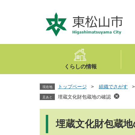
ペ
メ
ー
ニ
ジ
ュ
の
ー
先
を
頭
飛
で
ば
す
し
。
て
くらしの情報
本
文
へ
トップページ
>
組織でさがす
現在地
埋蔵文化財包蔵地の確認
足あと
本
文
埋蔵文化財包蔵地