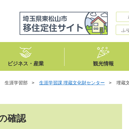
ふ
ビジネス・産業
観光情報
>
生涯学習部
>
生涯学習課 埋蔵文化財センター
>
埋蔵
の確認