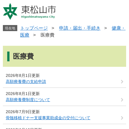
ペ
メ
ー
ニ
ジ
ュ
の
ー
先
を
トップページ
>
申請・届出・手続き
>
健康・
現在地
頭
飛
医療
>
医療費
で
ば
す
し
本
。
て
文
医療費
本
文
へ
2026年8月1日更新
高額療養費の支給申請
2026年8月1日更新
高額療養費制度について
2026年7月9日更新
骨髄移植ドナー支援事業助成金の交付について