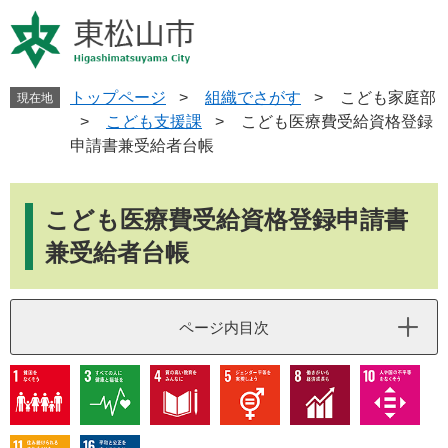
ペ
メ
ー
ニ
ジ
ュ
の
ー
先
を
トップページ
>
組織でさがす
>
こども家庭部
現在地
頭
飛
>
こども支援課
>
こども医療費受給資格登録
で
ば
申請書兼受給者台帳
す
し
。
て
本
本
文
こども医療費受給資格登録申請書
文
へ
兼受給者台帳
ページ内目次