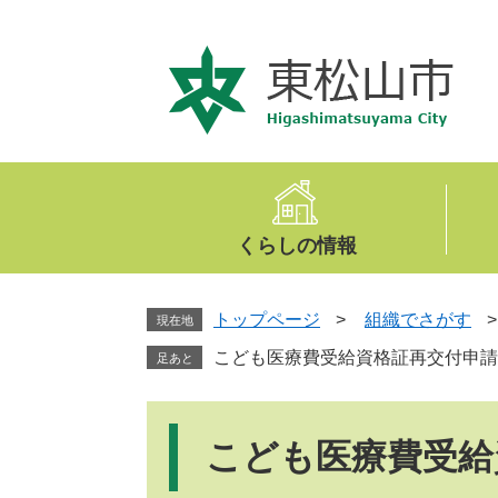
ペ
メ
ー
ニ
ジ
ュ
の
ー
先
を
頭
飛
で
ば
す
し
。
て
くらしの情報
本
文
へ
トップページ
>
組織でさがす
現在地
こども医療費受給資格証再交付申請
足あと
本
文
こども医療費受給