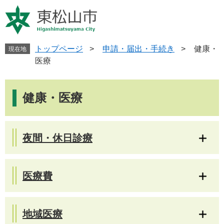
ペ
メ
ー
ニ
ジ
ュ
の
ー
先
を
トップページ
>
申請・届出・手続き
>
健康・
現在地
頭
飛
医療
で
ば
す
し
本
。
て
文
健康・医療
本
文
へ
夜間・休日診療
医療費
地域医療