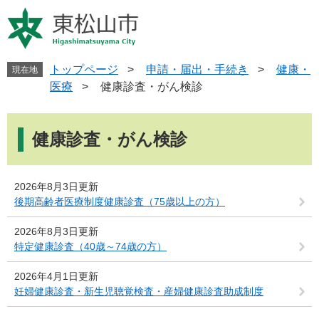
ペ
メ
ー
ニ
ジ
ュ
の
ー
先
を
トップページ
>
申請・届出・手続き
>
健康・
現在地
頭
飛
医療
>
健康診査・がん検診
で
ば
す
し
本
。
て
文
健康診査・がん検診
本
文
へ
2026年8月3日更新
後期高齢者医療制度健康診査（75歳以上の方）
2026年8月3日更新
特定健康診査（40歳～74歳の方）
2026年4月1日更新
妊婦健康診査・新生児聴覚検査・産婦健康診査助成制度