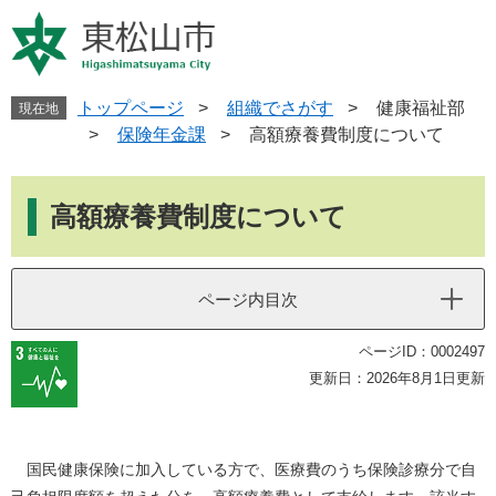
ペ
メ
ー
ニ
ジ
ュ
の
ー
先
を
トップページ
>
組織でさがす
>
健康福祉部
現在地
頭
飛
>
保険年金課
>
高額療養費制度について
で
ば
す
し
本
。
て
文
高額療養費制度について
本
文
へ
ページ内目次
ページID：0002497
更新日：2026年8月1日更新
国民健康保険に加入している方で、医療費のうち保険診療分で自