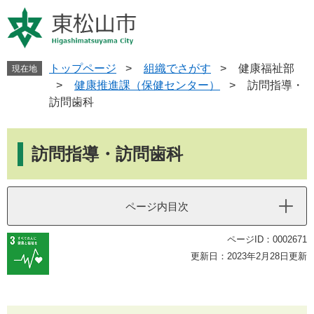
ペ
メ
ー
ニ
ジ
ュ
の
ー
先
を
トップページ
>
組織でさがす
>
健康福祉部
現在地
頭
飛
>
健康推進課（保健センター）
>
訪問指導・
で
ば
訪問歯科
す
し
。
て
本
本
文
訪問指導・訪問歯科
文
へ
ページ内目次
ページID：0002671
更新日：2023年2月28日更新