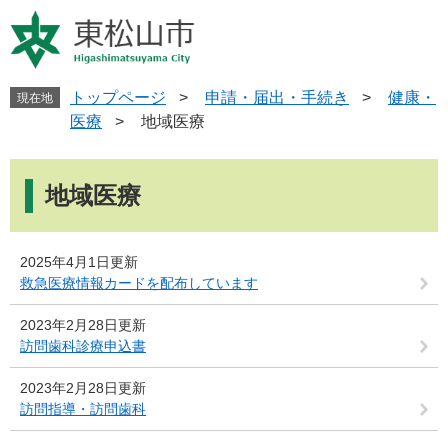
ペ
メ
ー
ニ
ジ
ュ
の
ー
先
を
トップページ
>
申請・届出・手続き
>
健康・
現在地
頭
飛
医療
>
地域医療
で
ば
す
し
本
。
て
文
地域医療
本
文
へ
2025年4月1日更新
救急医療情報カードを配布しています
2023年2月28日更新
訪問歯科診療申込書
2023年2月28日更新
訪問指導・訪問歯科