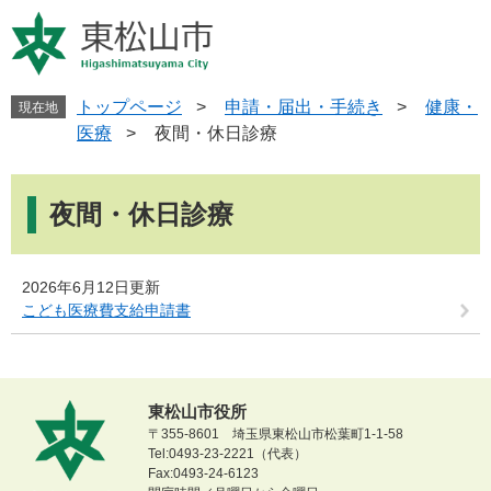
ペ
メ
ー
ニ
ジ
ュ
の
ー
先
を
トップページ
>
申請・届出・手続き
>
健康・
現在地
頭
飛
医療
>
夜間・休日診療
で
ば
す
し
本
。
て
文
夜間・休日診療
本
文
へ
2026年6月12日更新
こども医療費支給申請書
東松山市役所
〒355-8601 埼玉県東松山市松葉町1-1-58
Tel:0493-23-2221（代表）
Fax:0493-24-6123