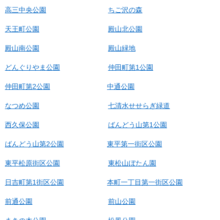
高三中央公園
ちご沢の森
天王町公園
殿山北公園
殿山南公園
殿山緑地
どんぐりやま公園
仲田町第1公園
仲田町第2公園
中通公園
なつめ公園
七清水せせらぎ緑道
西久保公園
ばんどう山第1公園
ばんどう山第2公園
東平第一街区公園
東平松原街区公園
東松山ぼたん園
日吉町第1街区公園
本町一丁目第一街区公園
前通公園
前山公園