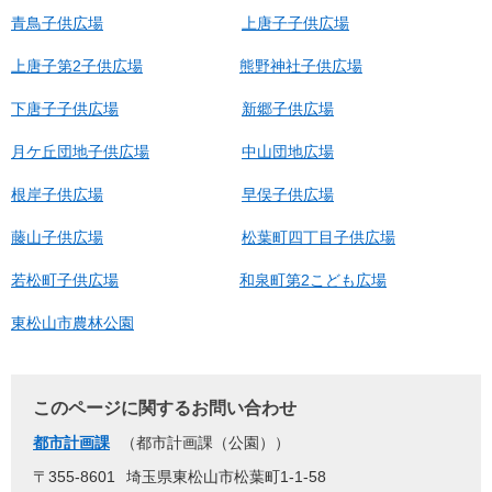
青鳥子供広場
上唐子子供広場
上唐子第2子供広場
熊野神社子供広場
下唐子子供広場
新郷子供広場
月ケ丘団地子供広場
中山団地広場
根岸子供広場
早俣子供広場
藤山子供広場
松葉町四丁目子供広場
若松町子供広場
和泉町第2こども広場
東松山市農林公園
このページに関するお問い合わせ
都市計画課
都市計画課（公園）
〒355-8601
埼玉県東松山市松葉町1-1-58