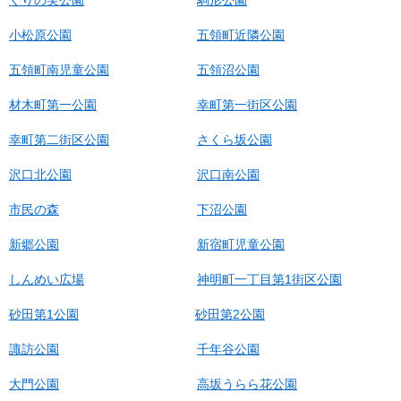
小松原公園
五領町近隣公園
五領町南児童公園
五領沼公園
材木町第一公園
幸町第一街区公園
幸町第二街区公園
さくら坂公園
沢口北公園
沢口南公園
市民の森
下沼公園
新郷公園
新宿町児童公園
しんめい広場
神明町一丁目第1街区公園
砂田第1公園
砂田第2公園
諏訪公園
千年谷公園
大門公園
高坂うらら花公園