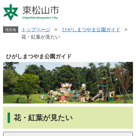
ペ
メ
ー
ニ
ジ
ュ
の
ー
先
を
トップページ
>
ひがしまつやま公園ガイド
>
現在地
頭
飛
花・紅葉が見たい
で
ば
す
し
。
て
ひがしまつやま公園ガイド
本
文
へ
本
文
花・紅葉が見たい