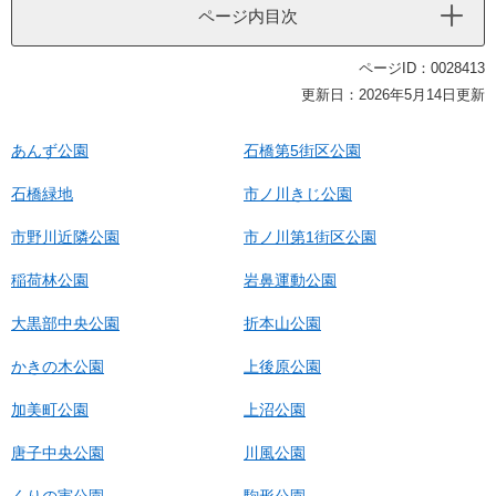
ページ内目次
ページID：0028413
更新日：2026年5月14日更新
あんず公園
石橋第5街区公園
石橋緑地
市ノ川きじ公園
市野川近隣公園
市ノ川第1街区公園
稲荷林公園
岩鼻運動公園
大黒部中央公園
折本山公園
かきの木公園
上後原公園
加美町公園
上沼公園
唐子中央公園
川風公園
くりの実公園
駒形公園