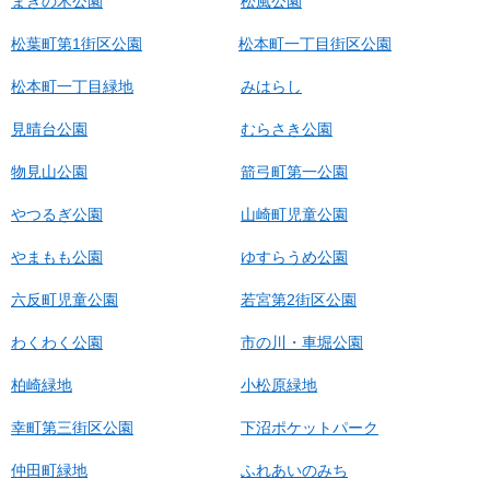
まきの木公園
松風公園
松葉町第1街区公園
松本町一丁目街区公園
松本町一丁目緑地
みはらし
見晴台公園
むらさき公園
物見山公園
箭弓町第一公園
やつるぎ公園
山崎町児童公園
やまもも公園
ゆすらうめ公園
六反町児童公園
若宮第2街区公園
わくわく公園
市の川・車堀公園
柏崎緑地
小松原緑地
幸町第三街区公園
下沼ポケットパーク
仲田町緑地
ふれあいのみち