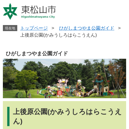
ペ
メ
ー
ニ
ジ
ュ
の
ー
先
を
トップページ
>
ひがしまつやま公園ガイド
>
現在地
頭
飛
上後原公園(かみうしろはらこうえん)
で
ば
す
し
。
て
ひがしまつやま公園ガイド
本
文
へ
本
文
上後原公園(かみうしろはらこうえ
ん)