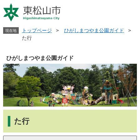
ペ
メ
ー
ニ
ジ
ュ
の
ー
先
を
トップページ
>
ひがしまつやま公園ガイド
>
現在地
頭
飛
た行
で
ば
す
し
。
て
ひがしまつやま公園ガイド
本
文
へ
本
文
た行