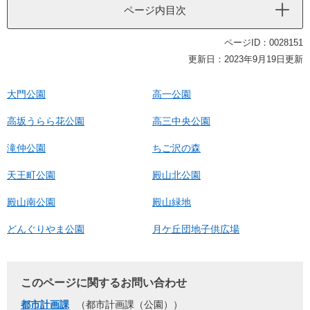
ページ内目次
ページID：0028151
更新日：2023年9月19日更新
大門公園
高一公園
高坂うらら花公園
高三中央公園
滝仲公園
ちご沢の森
天王町公園
殿山北公園
殿山南公園
殿山緑地
どんぐりやま公園
月ケ丘団地子供広場
このページに関するお問い合わせ
都市計画課
都市計画課（公園）