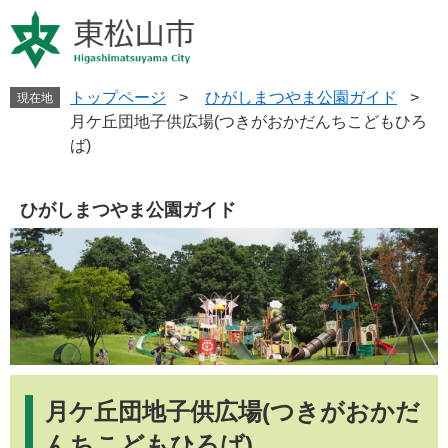
ペ
メ
ー
ニ
ジ
ュ
の
ー
先
を
トップページ
>
ひがしまつやま公園ガイド
>
現在地
頭
飛
月ケ丘団地子供広場(つきがおかだんちこどもひろ
で
ば
ば)
す
し
。
て
本
ひがしまつやま公園ガイド
文
へ
本
文
月ケ丘団地子供広場(つきがおかだ
んちこどもひろば)