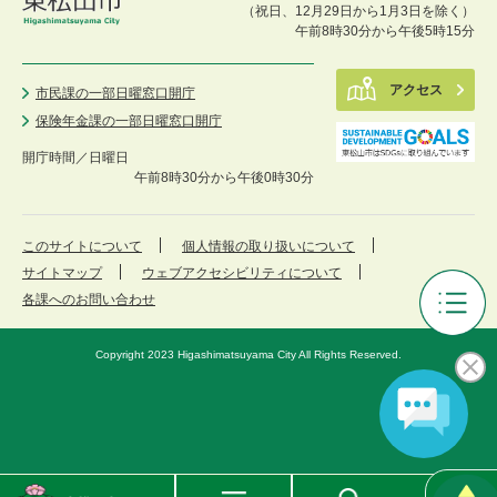
（祝日、12月29日から1月3日を除く）
午前8時30分から午後5時15分
アクセス
市民課の一部日曜窓口開庁
保険年金課の一部日曜窓口開庁
開庁時間／
日曜日
午前8時30分から午後0時30分
このサイトについて
個人情報の取り扱いについて
サイトマップ
ウェブアクセシビリティについて
各課へのお問い合わせ
ひ
が
Copyright 2023 Higashimatsuyama City All Rights Reserved.
し
ま
つ
や
ま
公
東
メ
検