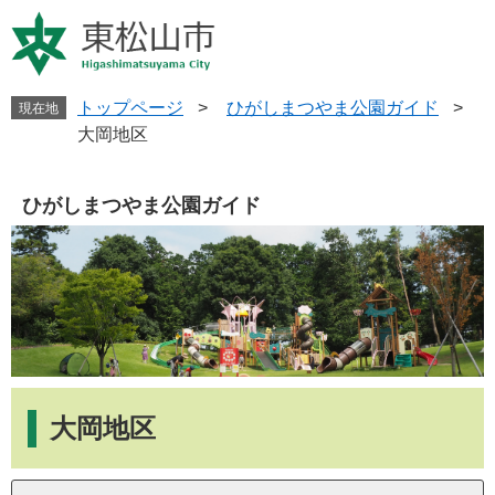
ペ
メ
ー
ニ
ジ
ュ
の
ー
先
を
トップページ
>
ひがしまつやま公園ガイド
>
現在地
頭
飛
大岡地区
で
ば
す
し
。
て
ひがしまつやま公園ガイド
本
文
へ
本
文
大岡地区